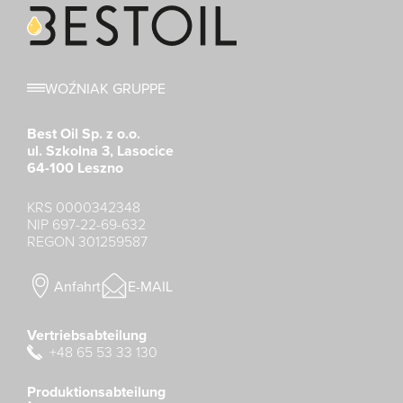
WOŹNIAK GRUPPE
Best Oil Sp. z o.o.
ul. Szkolna 3, Lasocice
64-100 Leszno
KRS 0000342348
NIP 697-22-69-632
REGON 301259587
Anfahrt
E-MAIL
Vertriebsabteilung
+48 65 53 33 130
Produktionsabteilung